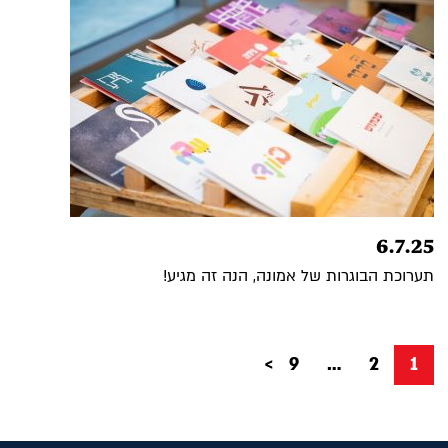
6.7.25
תערוכת הבוגרות של אמונה, הנה זה מגיע!
Posts
דף
דף
דף
עמוד
9
…
2
1
pagination
הבא