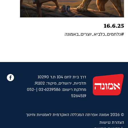
16.6.25
#נלחמים_כלביא_יוצרים_באמונה
פייס
דרך בית לחם 104 ת.ד 10290
תלפיות, ירושלים, מיקוד: 91102.
מחלקת רישום: 02-6239586 | 052-
5264519
© 2026 אמונה אפרתה המכללה האקדמית לאמנויות וחינוך
הצהרת נגישות