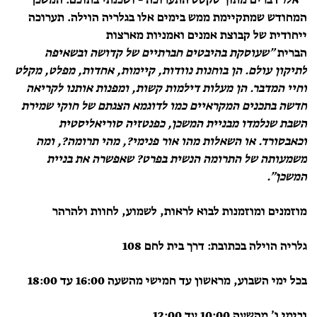
״ אלו
דברים מתוך טקסט התערוכה –
ושכנתי בתוכם: המשכן
המחודש
שמתקיימת ממש בימים אלו בגלריה הוילה. תערוכה
ייחודית של קבוצת אמנים ואמניות מארצות
הברית
״שעוסקת
בהיבטים חברתיים של קדושה ובשאיפה
לתיקון עולם. הן בוחנות נוודות, קיימות, אחדות, מפלט, מקלט
וחיי המדבר. הן מעלות דילמות קשות, ומפנות אותנו לקריאה
חדשה בתכנים המקראיים כמו לדוגמא הצגתם של חוקי שמירת
השבת שנלמדו מבניית המשכן, כפנטזיה סוריאליסטית
וכאבסורד. או השאלות מהו אור פנימי?, מהי תרומה?, ומה
משמעותה של התרומה הנשית בפרט? שאפשרה את בניית
המשכן״.
מוזמנים ומוזמנות לבוא לראות, לשמוע, לחוות ולהרהר
גלריה הוילה בכתובת: דרך בית לחם 108
בכל ימי השבוע, מראשון עד חמישי מהשעה 16:00 עד 18:00
ובימי ו׳ מהשעה 10:00 עד 12:00