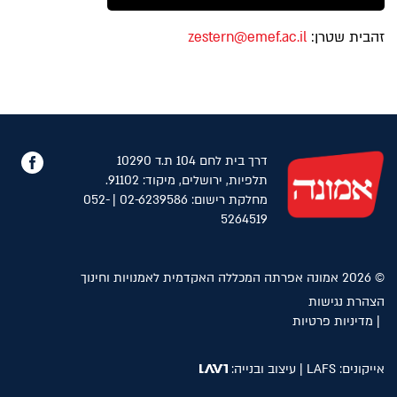
זהבית שטרן:
zestern@emef.ac.il
פייס
דרך בית לחם 104 ת.ד 10290
תלפיות, ירושלים, מיקוד: 91102.
מחלקת רישום: 02-6239586 | 052-
5264519
© 2026 אמונה אפרתה המכללה האקדמית לאמנויות וחינוך
הצהרת נגישות
מדיניות פרטיות
אייקונים:
LAFS
| עיצוב ובנייה: