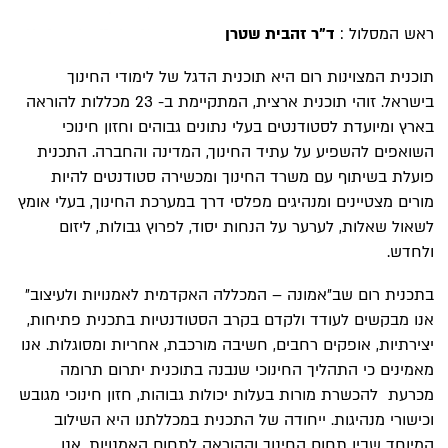
ראש המסלול :
ד"ר
זהבית שטרן
תוכנית המצוינות רום היא תוכנית הדגל של לימודי החינוך
בישראל. זוהי תוכנית ארצית, המתקיימת ב- 23 מכללות להוראה
בארץ ומיועדת לסטודנטים בעלי נתונים גבוהים וחזון חינוכי
השואפים להשפיע על עתיד החינוך, המדינה והחברה. התכנית
פועלת בשיתוף עם משרד החינוך ומכשירה סטודנטים להיות
מורים מצטיינים ומנהיגים מפלסי דרך במערכת החינוך, בעלי אומץ
לשאול שאלות, לערער על הנחות יסוד, לפרוץ גבולות, ליזום
ולחדש.
בתכנית רום שב״אמונה – המכללה האקדמית לאמנויות ולעיצוב״
אנו מבקשים לעודד ולקדם בקרב הסטודנטיות בתכנית פתיחות,
יצירתיות, אופקים רחבים, חשיבה מורכבת, אחריות ומסוגלות. אנו
מאמינים כי התהליך החינוכי שנבנה בתוכנית יתרום תרומה
מכרעת להכשרת מורות בעלות יכולות גבוהות, חזון חינוכי מגובש
וכישורי מנהיגות. ייחודה של התכנית במכללתנו היא השילוב
המיוחד שבין תחום החינוך וההוראה לתחום האמנויות. אנו