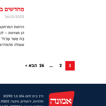
מחדשים בא
26/12/2025
הדמות המרתקת ב
הן מצוינות – לט
בַּת אָשֵׁר שָׂ
שעולה מהמדרשים
Posts
1
2
…
26
הבא
pagination
דרך בית לחם 104 ת.ד 10290
תלפיות, ירושלים, מיקוד: 91102.