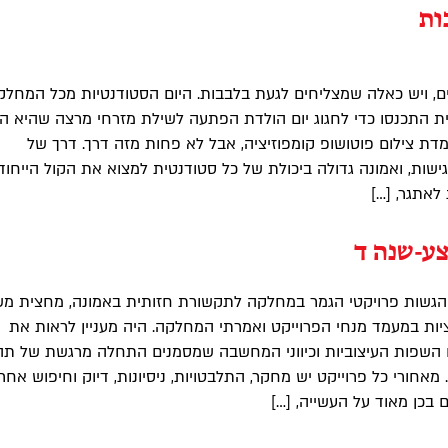
ות
ים, ויש כאלה שמצליחים לגעת בלבבות. היום הסטודנטיות מכל המחלק
 התכנסו כדי לחגוג יום הולדת הפתעה לשילת מזרחי מרצה שהיא ה
דת צילום פוטושופ קומפוזיציה, אבל לא פחות מזה דרך. דרך של
ישות, ואמונה גדולה ביכולת של כל סטודנטית למצוא את הקול הייחודי
לאתגר, […]
ע-שנה ד
ההגשות פרויקטי הגמר במחלקה לתקשורת חזותית באמונה, מחצית מ
טציות במעמד מנחי הפרוייקט ואמרתי המחלקה. היה מעניין לראות את
 השפות העיצוביות וכיווני המחשבה שמסמנים התחלה מרגשת של תה
מאחורי כל פרוייקט יש מחקר, התלבטויות, ניסיונות, דיוק וחיפוש אחר
ם בכן מאוד על העשייה, […]