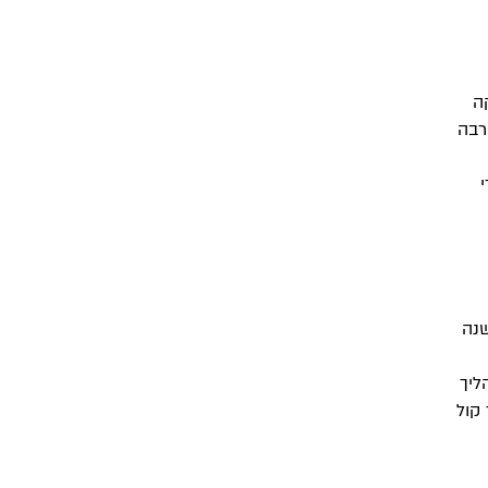
ה
רבה
שנה
ליך
 קול