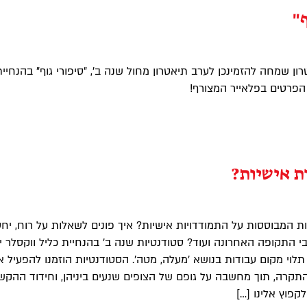
ף"
ן שמחה להזמינכן לערב תיאטרון מחול שנה ב', "סיפורי גוף" בהנחיית
 הפרטים בפלאייר המצורף!
ת אישיות?
ות המבוססות על התמודדויות אישיות? איך פונים לשאלות על רוח, יחס
י התקופה האחרונה ועוד? סטודנטיות שנה ב' בהנחיית כליל ווקסלר י
תלוי מקום עבודות בנושא 'מעלה, מטה'. הסטודנטיות הוזמנו להפעיל 
קרה, תוך מחשבה על גופם של הצופים שנעים ביניהן, וחידוד ההקש
לקפוץ אלינו […]