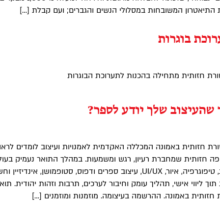
 התיאטרון המשובחות במסלולי הנשים והגברים; ועם קבלת […]
רוכת בוגרות
ת חזותית מתחילה בהכנות לתערוכת הבוגרות
 שהעיצוב שלך יודע לספר?
 חזותית באמונה המכללה האקדמית לאמנויות ועיצוב לומדים לראו
פה חזותית שמחברת רעיון, רגש ומשמעות. במהלך התואר נעמיק בעול
של עיצוב ומיתוג, טיפוגרפיה, איור, UI/UX, עיצוב ספרים ודפוס, סטופמושן, אינדיזיין
תוך ליווי אישי, תהליך עומק וחיבור לערכים, תרבות וזהות יהודית. תוא
חזותית באמונה. ההרשמה בעיצומה. מוזמנות ומוזמנים […]