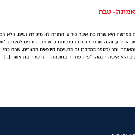
מונה- טבת
פרשה היא שרח בת אשר. כידוע, התורה לא מזכירה נשים, אלא אם 
וב או לרע. והנה שרח מוזכרת בפרשתנו ברשימת היורדים למצרים: "וְשׁ
רַח" ומאוחר יותר (בספר במדבר) גם ברשימת היוצאים ממצרים. שרח כפי
 היא אישה חכמה: "'פיה פתחה בחוכמה' – זו שרח בת אשר, […]